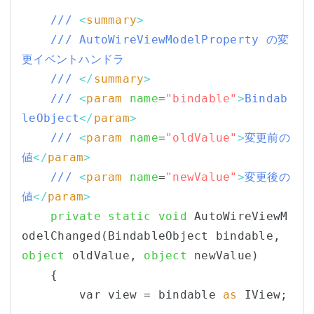
/// 
<
summary
>
/// AutoWireViewModelProperty の変
更イベントハンドラ
/// 
</
summary
>
/// 
<
param
name
=
"bindable"
>
Bindab
leObject
</
param
>
/// 
<
param
name
=
"oldValue"
>
変更前の
値
</
param
>
/// 
<
param
name
=
"newValue"
>
変更後の
値
</
param
>
private
static
void
 AutoWireViewM
odelChanged(BindableObject bindable, 
object
 oldValue, 
object
 newValue)

    {

        var view = bindable 
as
 IView;
