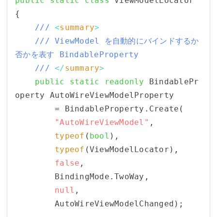
public
static
class
 ViewModelLocator

{

/// 
<
summary
>
/// ViewModel を自動的にバインドするか
否かを表す BindableProperty
/// 
</
summary
>
public
static
readonly
 BindablePr
operty AutoWireViewModelProperty

        = BindableProperty.Create(

"AutoWireViewModel"
,

typeof
(
bool
),

typeof
(ViewModelLocator),

false
,

        BindingMode.TwoWay,

null
,

        AutoWireViewModelChanged);
