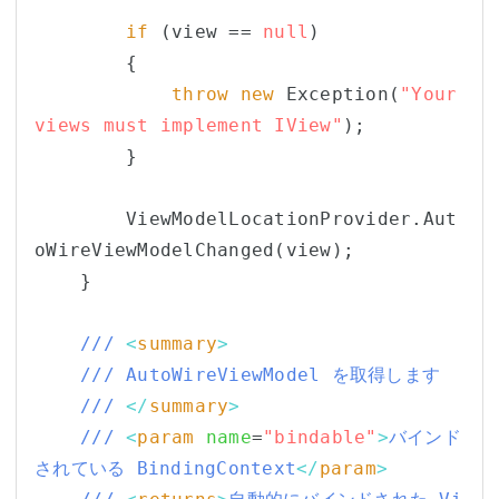
if
 (view == 
null
)

        {

throw
new
 Exception(
"Your 
views must implement IView"
);

        }

        ViewModelLocationProvider.Aut
oWireViewModelChanged(view);

    }

/// 
<
summary
>
/// AutoWireViewModel を取得します
/// 
</
summary
>
/// 
<
param
name
=
"bindable"
>
バインド
されている BindingContext
</
param
>