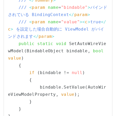
/// 
</
summary
>
/// 
<
param
name
=
"bindable"
>
バインド
されている BindingContext
</
param
>
/// 
<
param
name
=
"value"
><
c
>
true
</
c
>
 を設定した場合自動的に ViewModel がバイ
ンドされます
</
param
>
public
static
void
 SetAutoWireVie
wModel(BindableObject bindable, 
bool
value
)

    {

if
 (bindable != 
null
)

        {

            bindable.SetValue(AutoWir
eViewModelProperty, 
value
);

        }

    }
