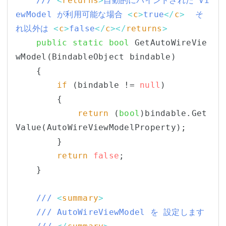
/// 
<
returns
>
自動的にバインドされた Vi
ewModel が利用可能な場合 
<
c
>
true
</
c
>
  そ
れ以外は 
<
c
>
false
</
c
></
returns
>
public
static
bool
 GetAutoWireVie
wModel(BindableObject bindable)

    {

if
 (bindable != 
null
)

        {

return
 (
bool
)bindable.Get
Value(AutoWireViewModelProperty);

        }

return
false
;

    }

/// 
<
summary
>
/// AutoWireViewModel を 設定します