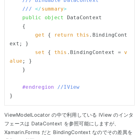
/// Bindable DataContext
/// 
</
summary
>
public
object
 DataContext

    {

get
 { 
return
this
.BindingCont
ext; }

set
 { 
this
.BindingContext = 
v
alue
; }

    }

    #endregion
//IView
ViewModelLocator の中で利用している IView のインタ
フェースは DataContext を参照可能にしますが、
Xamarin.Forms だと BindingContext なのでその差異を